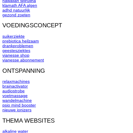
hawaiian spirulina
klamath AFA algen
adhd natuurlijk
gezond zoeten
VOEDINGSCONCEPT
suikerziekte
prebiotica heilzaam
drankproblemen
geestesziektes
vianesse shop
vianesse abonnement
ONTSPANNING
relaxmachines
brainactivator
audiostrobe
voetmassage
wandelmachine
psio mind booster
nieuwe ionizers
THEMA WEBSITES
alkaline water