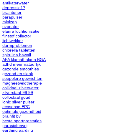
antikaterwater
depressief ?
braintuner
parapulser
minizap
ozonator
elanra luchtionisatie
fijnstof collector
lichtwekker
darmproblemen
chlorella tabletten
spirulina hawaii
AFA klamathalgen BGA
adhd meer natuurlijk
gezonde smoothies
gezond en slank
soepelere gewrichten
magneetveldtherapie
collidaal zilverwater
zilverstaaf 99.99
colloidaal goud
ionic silver pulser
ecosense EPC
optimale gezondheid
brainfit bv
beste sportprestaties
parasietenvrij
earthing aarding