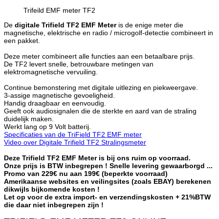
Trifeild EMF meter TF2
De
digitale Trifield TF2 EMF Meter
is de enige meter die
magnetische, elektrische en radio / microgolf-detectie combineert in
een pakket.
Deze meter combineert alle functies aan een betaalbare prijs.
De TF2 levert snelle, betrouwbare metingen van
elektromagnetische vervuiling.
Continue bemonstering met digitale uitlezing en piekweergave.
3-assige magnetische gevoeligheid.
Handig draagbaar en eenvoudig.
Geeft ook audiosignalen die de sterkte en aard van de straling
duidelijk maken.
Werkt lang op 9 Volt batterij.
Specificaties van de TriField TF2 EMF meter
Video over Digitale Trifield TF2 Stralingsmeter
Deze Trifield TF2 EMF Meter is bij ons ruim op voorraad.
Onze prijs is BTW inbegrepen ! Snelle levering gewaarborgd ...
Promo van 229€ nu aan 199€ (beperkte voorraad)
Amerikaanse websites en veilingsites (zoals EBAY) berekenen
dikwijls bijkomende kosten !
Let op voor de extra import- en verzendingskosten + 21%BTW
die daar niet inbegrepen zijn !