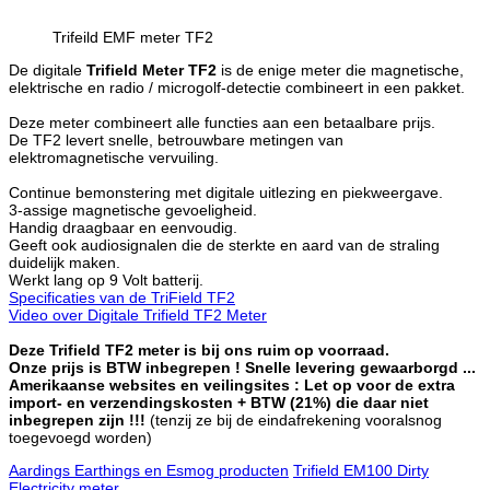
Trifeild EMF meter TF2
De digitale
Trifield Meter TF2
is de enige meter die magnetische,
elektrische en radio / microgolf-detectie combineert in een pakket.
Deze meter combineert alle functies aan een betaalbare prijs.
De TF2 levert snelle, betrouwbare metingen van
elektromagnetische vervuiling.
Continue bemonstering met digitale uitlezing en piekweergave.
3-assige magnetische gevoeligheid.
Handig draagbaar en eenvoudig.
Geeft ook audiosignalen die de sterkte en aard van de straling
duidelijk maken.
Werkt lang op 9 Volt batterij.
Specificaties van de TriField TF2
Video over Digitale Trifield TF2 Meter
Deze Trifield TF2 meter is bij ons ruim op voorraad.
Onze prijs is BTW inbegrepen ! Snelle levering gewaarborgd ...
Amerikaanse websites en veilingsites : Let op voor de extra
import- en verzendingskosten + BTW (21%) die daar niet
inbegrepen zijn !!!
(tenzij ze bij de eindafrekening vooralsnog
toegevoegd worden)
Aardings Earthings en Esmog producten
Trifield EM100 Dirty
Electricity meter