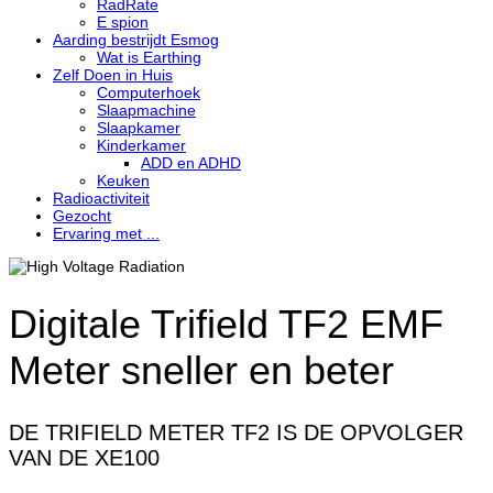
RadRate
E spion
Aarding bestrijdt Esmog
Wat is Earthing
Zelf Doen in Huis
Computerhoek
Slaapmachine
Slaapkamer
Kinderkamer
ADD en ADHD
Keuken
Radioactiviteit
Gezocht
Ervaring met ...
Digitale Trifield TF2 EMF
Meter sneller en beter
DE TRIFIELD METER TF2 IS DE OPVOLGER
VAN DE XE100