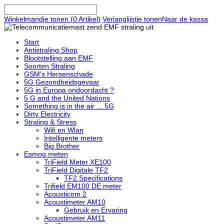
Winkelmandje tonen (
0
Artikel)
Verlanglijstje tonen
Naar de kassa
Start
Antistraling Shop
Blootstelling aan EMF
Soorten Straling
GSM's Hersenschade
5G Gezondheidsgevaar
5G in Europa ondoordacht ?
5 G and the United Nations
Something is in the air ... 5G
Dirty Electricity
Straling & Stress
Wifi en Wlan
Intelligente meters
Big Brother
Esmog meten
TriField Meter XE100
TriField Digitale TF2
TF2 Specifications
Trifield EM100 DE meter
Acousticom 2
Acoustimeter AM10
Gebruik en Ervaring
Acoustimeter AM11