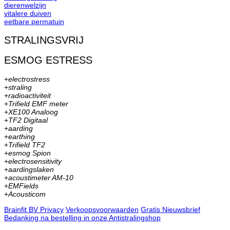
dierenwelzijn
vitalere duiven
eetbare permatuin
STRALINGSVRIJ
ESMOG ESTRESS
+
electrostress
+
straling
+
radioactiviteit
+
Trifield EMF meter
+
XE100 Analoog
+
TF2 Digitaal
+
aarding
+
earthing
+
Trifield TF2
+
esmog Spion
+
electrosensitivity
+
aardingslaken
+
acoustimeter AM-10
+
EMFields
+
Acousticom
Brainfit BV Privacy
Verkoopsvoorwaarden
Gratis Nieuwsbrief
Bedanking na bestelling in onze Antistralingshop